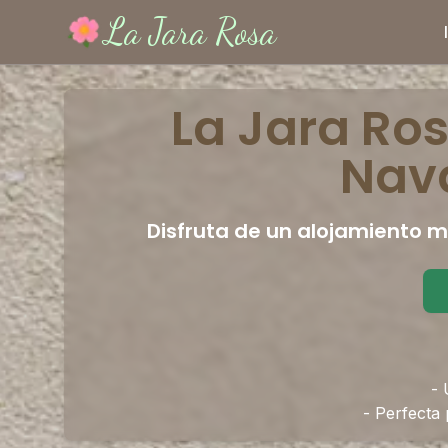
La Jara Rosa
La Jara Ros
Nava
Disfruta de un alojamiento m
- 
- Perfecta 