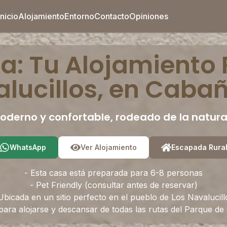
Inicio
Alojamiento
Entorno
Contacto
Opiniones
a: Tu Alojamiento 
lucillos, en Caba
oderno y confortable, rodeado de la natura
WhatsApp
Ver Alojamiento
Escapada Rura
- Esta casa está preparada para 6-8 personas
- Pet Friendly (consultar antes de reservar)
Ubicada en un sitio perfecto en el pueblo de Los Navalucill
para alojarse y descansar de todas las rutas del Parque d