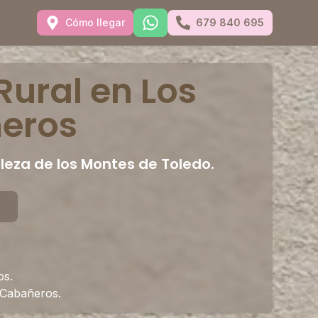
Cómo llegar
679 840 695
Rural en Los
ñeros
leza de los Montes de Toledo.
l
os.
e Cabañeros.